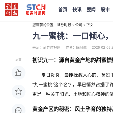
首页
快讯
要闻
股市
您当前的位置：
证券时报
>
公司
>
正文
九一蜜桃：一口倾心，
来源：证券时报网
作者：陈凤馨
2026-02-08 
初识九一：源自黄金产地的甜蜜馈
点赞
夏日炎炎，最能抚慰人心的，莫过
“九一蜜桃”这个名字，早已悄然占据了
更是一种关于阳光、土地和匠心精神的浓
黄金产区的秘密：风土孕育的独特