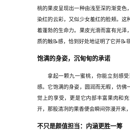
桃的果皮呈现出一种由浅至深的渐变色
染红的云彩，又似少女羞红的脸颊。这种
着蓬勃的生命力。果皮光滑而富有光泽
质的触📝感，恰到好处地证明了它并📝
饱满的身姿，沉甸甸的承诺
拿起一颗九一蜜桃，你能立刻感受
感。它饱满的身姿，圆润而无暇，仿佛
觉上的享受，更是它内部丰富果肉和充
开，那股清冽的果香便会瞬间弥漫开来
不只是颜值担当：内涵更胜一筹