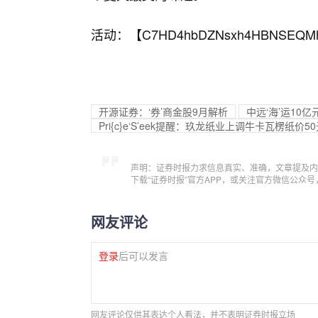
活动：【
C7HD4hbDZNsxh4HBNSEQM
开源证券：‘券’商金股9月解析
中远‘海’运10
Pri{c}e‘S’eek提醒：玖龙纸业上调牛卡瓦楞纸价50
声明：证券时报力求信息真实、准确，文章提及内
下载“证券时报”官方APP，或关注官方微信公众
网友评论
登录
后可以发言
网友评论仅供其表达个人看法，并不表明证券时报立场